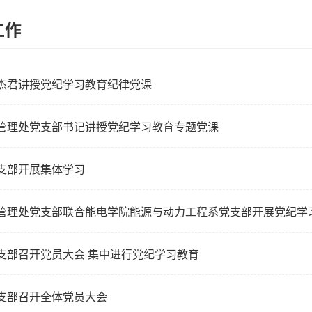
工作
杰君讲授党纪学习教育纪律党课
管理处党支部书记讲授党纪学习教育专题党课
支部开展集体学习
管理处党支部联合能电学院能源与动力工程系党支部开展党纪学
支部召开党员大会 集中进行党纪学习教育
支部召开全体党员大会