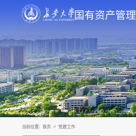
国有资产管理
当前位置:
首页
>
党建工作