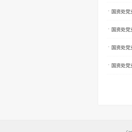
国资处党
国资处党
国资处党
国资处党
Co