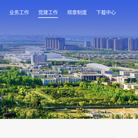
业务工作
党建工作
规章制度
下载中心