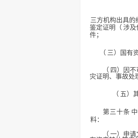
三方机构出具的
鉴定证明（
涉及
件；
（
三）国有
（
四）因不
灾证明、事故处
（
五）
第三十条
中
料：
（
一）申请