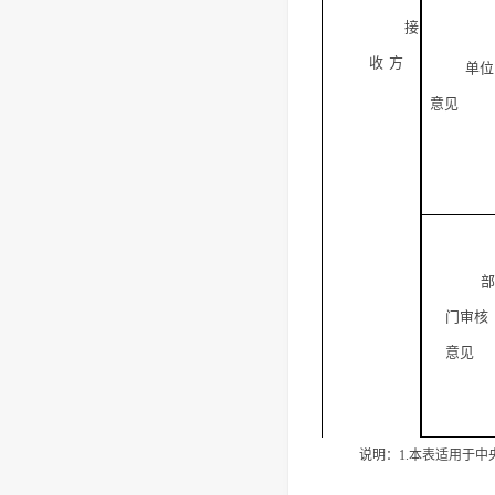
接
收
方
单位
意见
部
门审核
意见
说明：
1.
本表适用于中