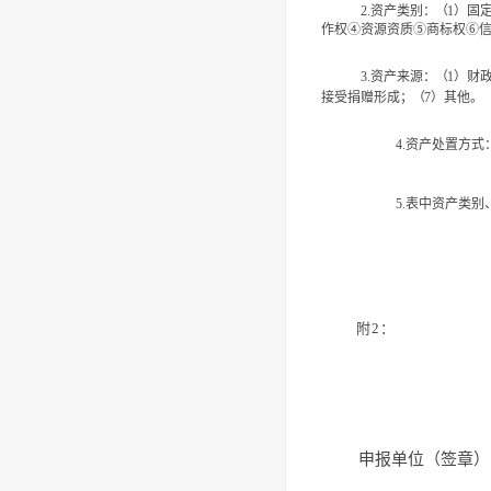
资产类别
：（
2.
1
）固
作权④资源资质⑤商标权⑥
资产来源
：（
）财
3.
1
接受捐赠
形成
；（
）其他。
7
4.
资产处置方式
表中资产类别
5.
附
2：
申报单位（签章）