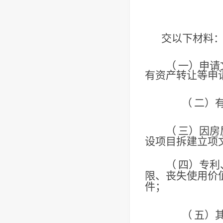
交以下材料
（
一）申请
有资产转
让等申
（
二）
（
三）因房
设项目拆建立项
（
四）专利
限、丧失使用价
件；
（
五）