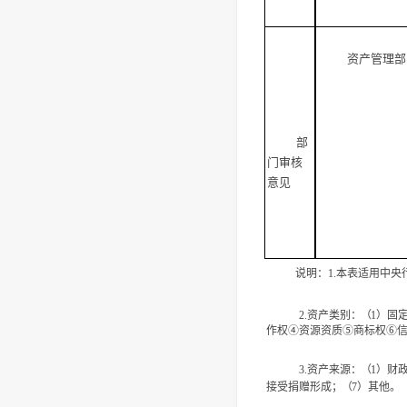
资产管理部
部
门审核
意见
说明：
1.
本表适用中央
资产类别
：（
2.
1
）固
作权④资源资质⑤商标权⑥
资产来源
：（
）财
3.
1
接受捐赠
形成
；（
）其他。
7