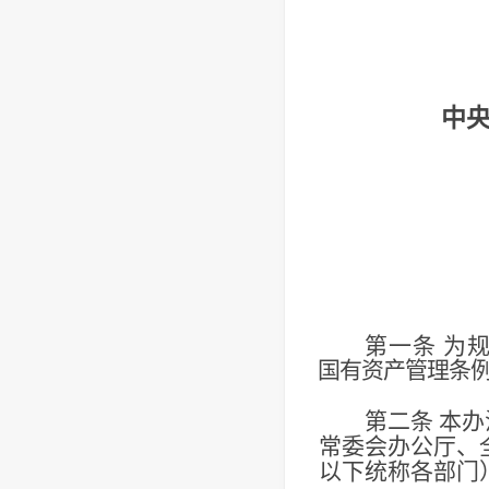
中
第一条
为
国有资产管理条
第二条
本办
常委会办公厅、
以下统称各部门