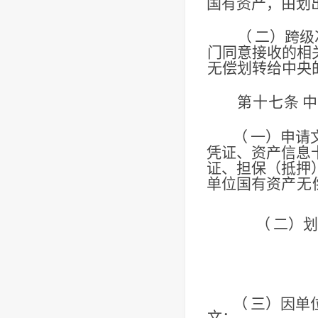
国有资产，由划
（
二）跨级
门同意接收的相
无偿划转给中央
第十七条
中
（
一）申请
凭证、资产信息
证、担保（抵押
单位国有资
产无
（
二）划
（
三）因单
文；