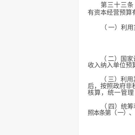
第三十三条
有资本经营预算
（
一）利用
（
二）国家
收入纳入单位预
（
三）利用
后，按照政府非
核算，统一管理
（
四）统筹
照
本条第（
一）、