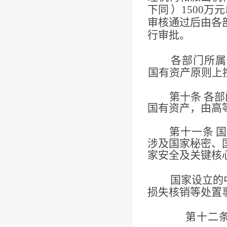
下同
）
1500万
审核通过后由各
行审批。
各部门所属
国有资产原则上
第十条
各部
国有资产，由高
第十一条
国
涉及国家秘密、
家安全及关键核
国家设立的
损失核销等处置
第十二