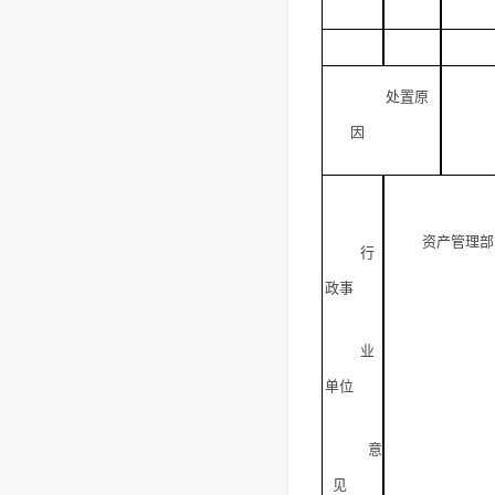
处置原
因
资产管理部
行
政事
业
单位
意
见