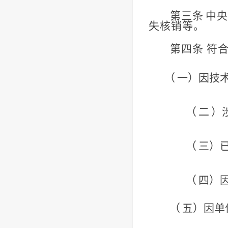
第三条
中央
失核销等。
第四条
符
（
一）因技
（
二
）
（
三）
（
四）
（
五）因单